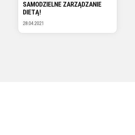
SAMODZIELNE ZARZĄDZANIE
DIETĄ!
28.04.2021
ⓒ Copyright
mobilnycatering.pl
2026.
Wszelkie prawa
zastrzeżone
(v3.7.0)